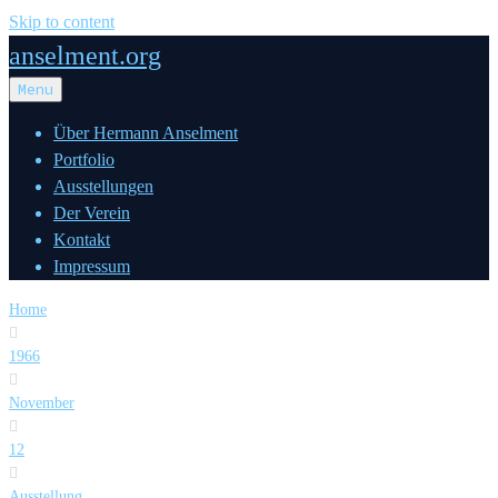
Skip to content
anselment.org
Menu
Über Hermann Anselment
Portfolio
Ausstellungen
Der Verein
Kontakt
Impressum
Home

1966

November

12

Ausstellung