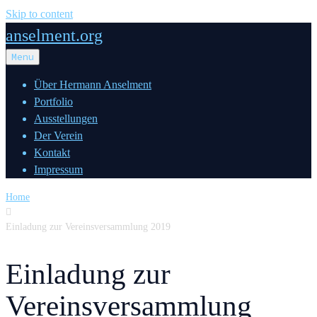
Skip to content
anselment.org
Menu
Über Hermann Anselment
Portfolio
Ausstellungen
Der Verein
Kontakt
Impressum
Home

Einladung zur Vereinsversammlung 2019
Einladung zur
Vereinsversammlung