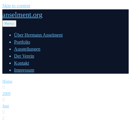
Skip to content
anselment.org
Menu
Über Hermann Anselment
Portfolio
Ausstellungen
Der Verein
Kontakt
Impressum
Home

2009

Juni

2