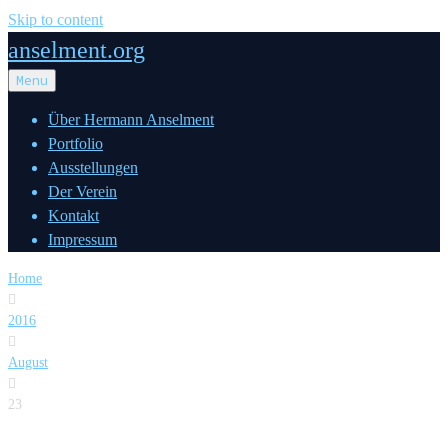
Skip to content
anselment.org
Menu
Über Hermann Anselment
Portfolio
Ausstellungen
Der Verein
Kontakt
Impressum
Home

2016

August

23